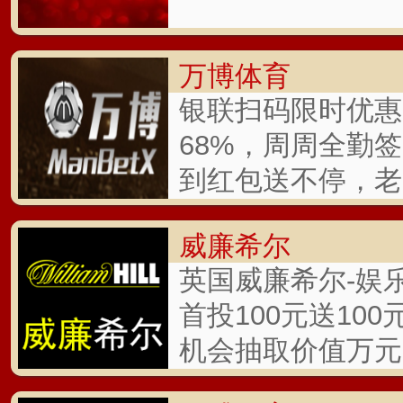
的
今天阿莫来给大家
瑟的宠物如何看待NBA球
张 方面的知识吧，希望
纳斯、波什等人的炫富方
25
2024-01
苏超综述：凯尔特人客场
北京时间3月5日，苏超
特人客场5-1大胜圣米伦