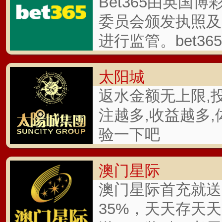
> 关于
> 王博手机端
> 新闻
> 买球平台app
> 联系
> 直播软件
行业资讯
当前位置：
王博手机端
>