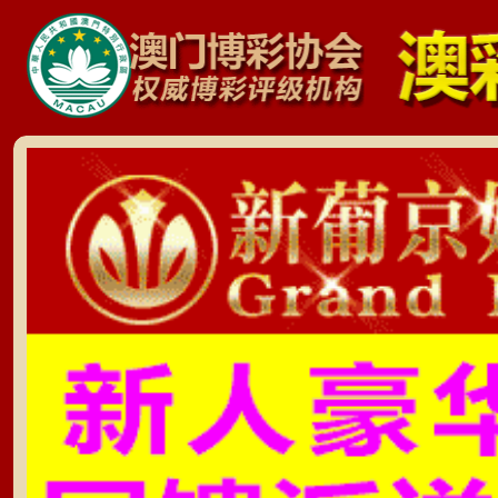
网站首页
关于
王博手机端
新闻
买球平台app