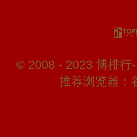
看来凯尔特人女足与中
刚刚官宣的新任主教练
当年北京凤凰女足的体
萨迪库的经纪公司也是瑞典
首页
上一页
1
2