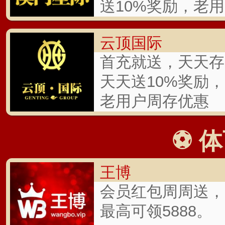
2014年2月海马销量
盖世汽车讯 根据乘联
2014年2月海马销量中，
一。 商用车爱尚以356
下降49.29%，本年累计
销量4955辆，排名第三，
累计销量达15095辆。
发销量）