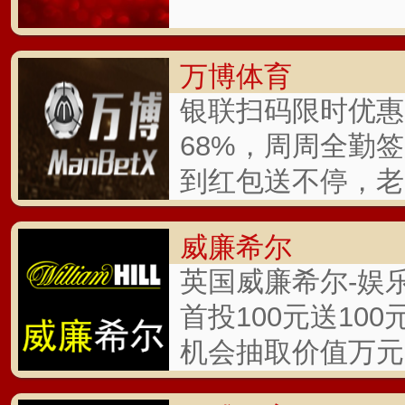
想要了解更多汽车销量数
年2月海马销量数据对比
销量库查询数据。
上一篇：
中消协等提示警
下一篇：
新手缺乏直播经验
新
[返回列表]